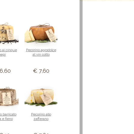
o ai cinque
Pecorino agrodolce
pepi
al vin cotto
6,60
€ 7,60
o barricato
Pecorino allo
a e fieno
zafferano