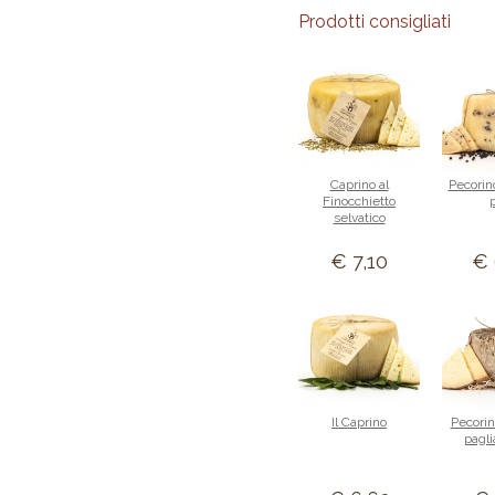
Prodotti consigliati
Caprino al
Pecorin
Finocchietto
selvatico
€ 7,10
€ 
Il Caprino
Pecorin
pagli