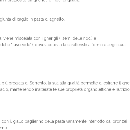
 impreziosito da gherigli di noci di qualità.
giunta di caglio in pasta di agnello.
ta, viene miscelata con i gherigli (i semi delle noci) e
(dette “fuscedde”), dove acquisita la caratteristica forma e segnatura.
 più pregiata di Sorrento, la sua alta qualità permette di estrarre il gh
 cacio, mantenendo inalterate le sue proprietà organolettiche e nutrizion
 con il giallo paglierino della pasta variamente interrotto dai bronzei
erno.