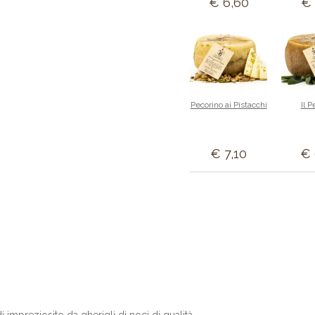
€ 6,60
€ 
Pecorino ai Pistacchi
Il P
€ 7,10
€ 