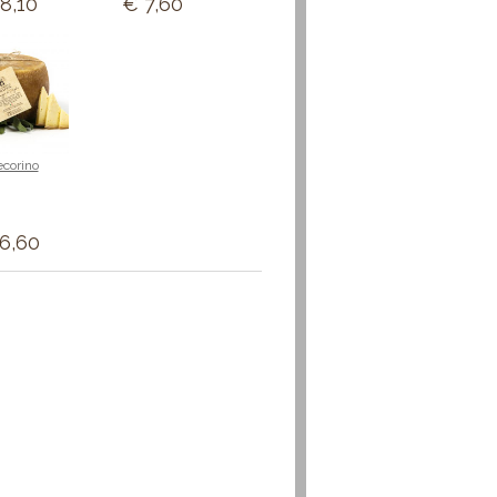
8,10
€ 7,60
ecorino
6,60