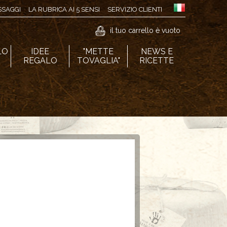
ASSAGGI
LA RUBRICA AI 5 SENSI
SERVIZIO CLIENTI
il tuo carrello è vuoto
LO
IDEE
"METTE
NEWS E
I
REGALO
TOVAGLIA"
RICETTE