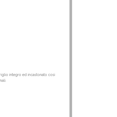
eriglio integro ed incastonato cosi
ali.