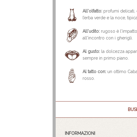
All'olfatto:
profumi delicati,
l’erba verde e la noce, tipic
All'udito:
rugoso è l'impatto 
all'incontro con i gherigli.
Al gusto:
la dolcezza appare 
sempre in primo piano.
Al tatto con:
un ottimo Caba
rosso.
BUSI
INFORMAZIONI