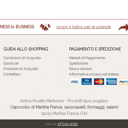
NESS to BUSINESS
scopri il listino per le aziende
GUIDA ALLO SHOPPING
PAGAMENTO E SPEDIZIONE
Condizioni di Acquisto
Metodi di Pagamento
Garanzie
Spedizione
Processo di Acquisto
Resi e recessi
Contattaci
Informativa privacy ed estesa
Antica Ricetta Martinese - Prodotti tipici pugliesi
Capocollo di Martina Franca, caciocavalli, formaggi, salami
74015 Martina Franca (TA)
web by
ATTIVA WEB