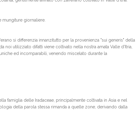
arità, gentilmente affinato con zafferano coltivato in Valle d'Itria.
e mungiture giornaliere.
ferano si differenzia innanzitutto per la provenienza "sui generis" della
 noi utilizziato difatti viene coltivato nella nostra amata Valle d'Itria,
 uniche ed incomparabili, venendo miscelato durante la
lla famiglia delle Iradaceae, principalmente coltivata in Asia e nel
ologia della parola stessa rimanda a quelle zone, derivando dalla