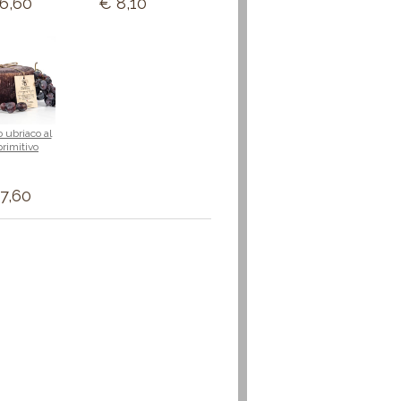
6,60
€ 8,10
 ubriaco al
primitivo
7,60