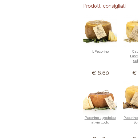
Prodotti consigliati
Il Pecorino
Cap
Fino
sel
€ 6,60
€ 
Pecorino agrodolce
Pecorino 
al vin cotto
So