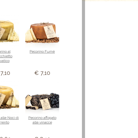
rino al
Pecorino Fumè
cchietto
vatico
7,10
€ 7,10
alle Noci di
Pecorino affogato
rrento
alle vinacce