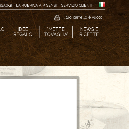
ASSAGGI
LA RUBRICA AI 5 SENSI
SERVIZIO CLIENTI
il tuo carrello è vuoto
LO
IDEE
"METTE
NEWS E
I
REGALO
TOVAGLIA"
RICETTE