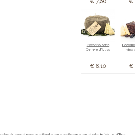
€ 7,60
€ 
Pecorino sotto
Pecorino
Cenere d'Ulivo
vino 
€ 8,10
€ 